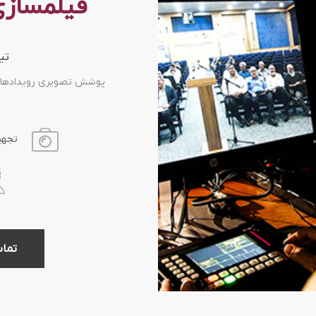
فیلمسازی
تی
پوشش تصویری رویدادها ، 
تجهی
تما