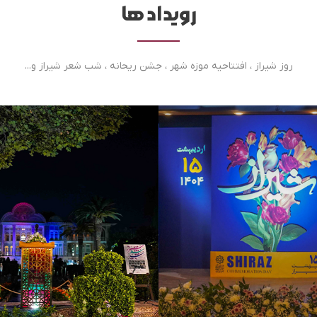
رویداد ها
روز شیراز ، افتتاحیه موزه شهر ، جشن ریحانه ، شب شعر شیراز و...