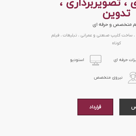
 ، تصویربرداری ،
تدوین
م متخصص و حرفه ای
ساخت کلیپ صنعتی و عمرانی ، تبلیغات ، فیلم
کوتاه
زات حرفه ای
استودیو
نیروی متخصص
س
قرارداد