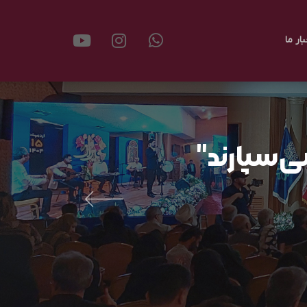
بار ما
ی‌سپارند"